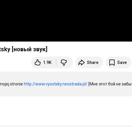
sky [новый звук]
1.9K
Share
Save
ojej stronie 
http://www.vysotsky.neostrada.pl/
 [Мне этот бой не забыт