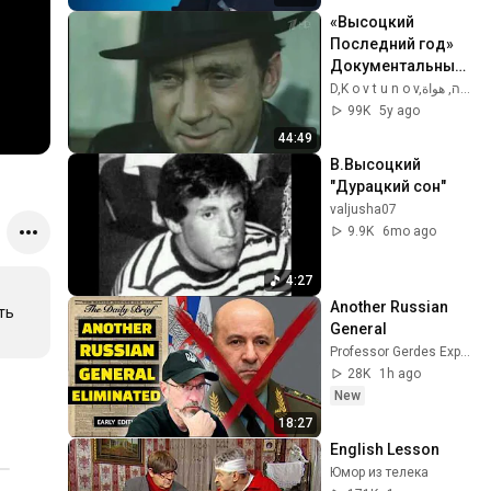
Черниговская
«Высоцкий  
Последний год»  
Документальный 
фильм
D,K o v t u n o v,חָכמָה, هواة,деньги,...
99K
5y ago
44:49
В.Высоцкий 
"Дурацкий сон"
valjusha07
9.9K
6mo ago
4:27
Another Russian 
ь 
General
Professor Gerdes Explains 🇺🇦
28K
1h ago
New
18:27
English Lesson
Юмор из телека