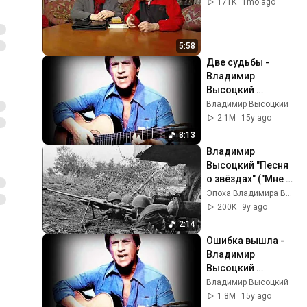
171K
1mo ago
5:58
Две судьбы - 
Владимир 
Высоцкий 
Vysotsky [новая 
Владимир Высоцкий
версия]
2.1M
15y ago
8:13
Владимир 
Высоцкий "Песня 
о звёздах" ("Мне 
этот бой не забыть 
Эпоха Владимира Высоцкого
нипочем...")
200K
9y ago
2:14
Ошибка вышла - 
Владимир 
Высоцкий 
Vysotsky [новый 
Владимир Высоцкий
звук]
1.8M
15y ago