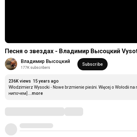
Песня о звездах - Владимир Высоцкий Vysot
Владимир Высоцкий
Subscribe
177K subscribers
236K views
15 years ago
Włodzimierz Wysocki - Nowe brzmienie pieśni. Więcej o Wołodii na m
нипочем]
...more
Comments