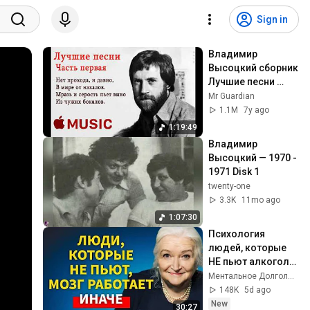
Sign in
Владимир 
Высоцкий сборник    
Лучшие песни 
ЗОЛОТЫЕ ХИТЫ
Mr Guardian
1.1M
7y ago
1:19:49
Владимир 
Высоцкий — 1970 - 
1971 Disk 1
twenty-one
3.3K
11mo ago
1:07:30
Психология 
людей, которые 
НЕ пьют алкоголь 
(согласно 
Ментальное Долголетие and 2 more
нейронауке) | 
148K
5d ago
Татьяна 
New
30:27