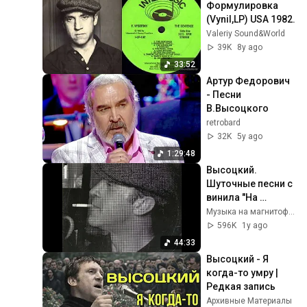
Формулировка 
(Vynil,LP) USA 1982.
Valeriy Sound&World
39K
8y ago
33:52
Артур Федорович 
- Песни 
В.Высоцкого
retrobard
32K
5y ago
1:29:48
Высоцкий. 
Шуточные песни с 
винила "На 
концертах 
Музыка на магнитофоне.
Владимира 
596K
1y ago
Высоцкого". часть 
44:33
первая. выпуски 
Высоцкий - Я 
1,2,3.
когда-то умру | 
Редкая запись
Архивные Материалы