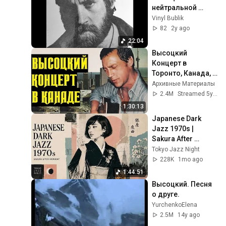
нейтральной 
полосе" (сторона 
Vinyl Bublik
1) Lp
82
2y ago
22:04
Высоцкий 
Концерт в 
Торонто, Канада, 
1979 г
Архивные Материалы
2.4M
Streamed 5y ago
1:30:13
Japanese Dark 
Jazz 1970s | 
Sakura After 
Midnight
Tokyo Jazz Night
228K
1mo ago
1:44:51
Высоцкий. Песня 
о друге.
YurchenkoElena
2.5M
14y ago