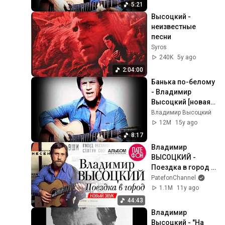
5:21
Высоцкий - 
неизвестные 
песни
Syros
240K
5y ago
2:04:00
Банька по-белому 
- Владимир 
Высоцкий [новая 
версия]
Владимир Высоцкий
12M
15y ago
8:17
Владимир 
ВЫСОЦКИЙ - 
Поездка в город 
(Новый звук) 2004
PatefonChannel
1.1M
11y ago
44:43
Владимир 
Высоцкий - "На 