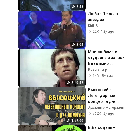
2:53
Любэ - Песня о 
звездах
Kirill S
22K
12y ago
3:05
Мои любимые 
студийные записи 
Владимир 
Семенович  
Razorsharp
Высоцкий FLAC
14M
8y ago
3:10:52
Высоцкий - 
Легендарный 
концерт в д/к 
Коммуна, 1980 г
Архивные Материалы
762K
2y ago
1:59:00
В.Высоцкий - 